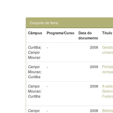
Conjunto de itens:
Câmpus
Programa/Curso
Data do
Título
documento
Curitiba;
-
2008
Gestão
Campo
univers
Mourao
Campo
-
2009
Portai
Mourao;
compar
Curitiba
Campo
-
2008
A sati
Mourao;
Sistem
Curitiba
Feder
Campo
-
2008
Bibliot