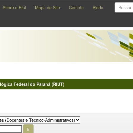
Sobre o Riut
Mapa do Site
Contato
Ajuda
lógica Federal do Paraná (RIUT)