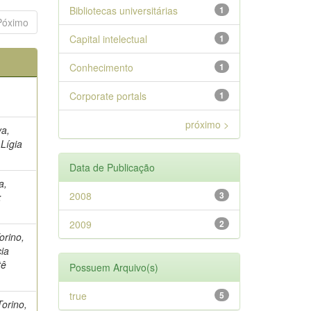
Bibliotecas universitárias
1
Póximo
Capital intelectual
1
Conhecimento
1
Corporate portals
1
próximo >
va,
 Lígia
Data de Publicação
a,
2008
3
;
2009
2
Torino,
ia
tê
Possuem Arquivo(s)
true
5
Torino,