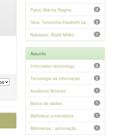
Paiva, Márcia Regina
3
Silva, Terezinha Elisabeth da
2
Nakasato, Maitê Mitiko
1
Assunto
Information technology
2
Tecnologia da informação
2
Academic libraries
1
Banco de dados
1
Biblioteca universitária
1
Bibliotecas - automação
1