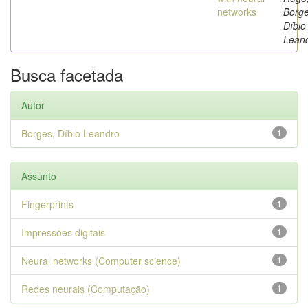
networks
Borge
Díbio
Lean
Busca facetada
Autor
Borges, Díbio Leandro
1
Assunto
Fingerprints
1
Impressões digitais
1
Neural networks (Computer science)
1
Redes neurais (Computação)
1