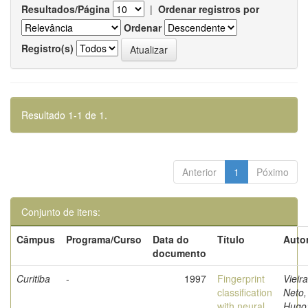
Resultados/Página
|
Ordenar registros por
Ordenar
Registro(s)
Resultado 1-1 de 1.
Anterior
1
Póximo
Conjunto de itens:
Câmpus
Programa/Curso
Data do
Título
Autor
documento
Curitiba
-
1997
Fingerprint
Vieira
classification
Neto,
with neural
Hugo