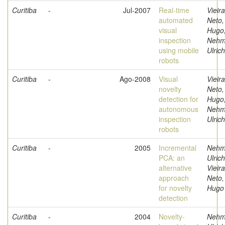
Curitiba
-
Jul-2007
Real-time
Vieira
automated
Neto,
visual
Hugo
inspection
Nehm
using mobile
Ulrich
robots
Curitiba
-
Ago-2008
Visual
Vieira
novelty
Neto,
detection for
Hugo
autonomous
Nehm
inspection
Ulrich
robots
Curitiba
-
2005
Incremental
Nehm
PCA: an
Ulrich
alternative
Vieira
approach
Neto,
for novelty
Hugo
detection
Curitiba
-
2004
Novelty-
Nehm