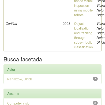
based visual
Ulrich
inspection
Vieira
using mobile
Neto,
robots
Hugo
Curitiba
-
2003
Object
Vieira
localisation
Neto,
and tracking
Hugo
through
Nehm
subsymbolic
Ulrich
classification
Busca facetada
Autor
Nehmzow, Ulrich
7
Assunto
Computer vision
8