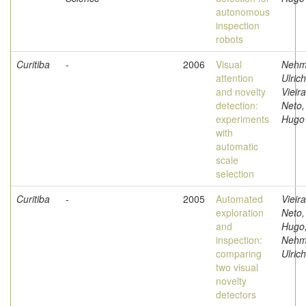
autonomous
inspection
robots
Curitiba
-
2006
Visual
Nehm
attention
Ulrich
and novelty
Vieira
detection:
Neto,
experiments
Hugo
with
automatic
scale
selection
Curitiba
-
2005
Automated
Vieira
exploration
Neto,
and
Hugo
inspection:
Nehm
comparing
Ulrich
two visual
novelty
detectors