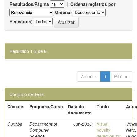
Resultados/Página
|
Ordenar registros por
Ordenar
Registro(s)
Resultado 1-8 de 8.
Anterior
1
Póximo
Conjunto de itens:
Câmpus
Programa/Curso
Data do
Título
Autor
documento
Curitiba
Department of
Jun-2006
Visual
Vieira
Computer
novelty
Neto,
Science
detection for
Hugo