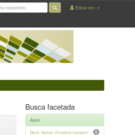
Entrar em:
Busca facetada
Autor
Berti, Ilemar Christina Lansoni
5