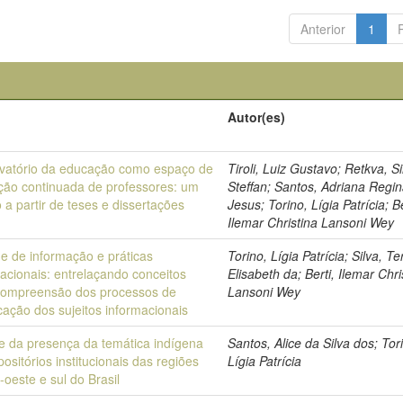
Anterior
1
o
Autor(es)
vatório da educação como espaço de
Tiroli, Luiz Gustavo; Retkva, 
ção continuada de professores: um
Steffan; Santos, Adriana Regi
o a partir de teses e dissertações
Jesus; Torino, Lígia Patrícia; Be
Ilemar Christina Lansoni Wey
e de informação e práticas
Torino, Lígia Patrícia; Silva, T
acionais: entrelaçando conceitos
Elisabeth da; Berti, Ilemar Chri
compreensão dos processos de
Lansoni Wey
icação dos sujeitos informacionais
se da presença da temática indígena
Santos, Alice da Silva dos; Tor
ositórios institucionais das regiões
Lígia Patrícia
-oeste e sul do Brasil