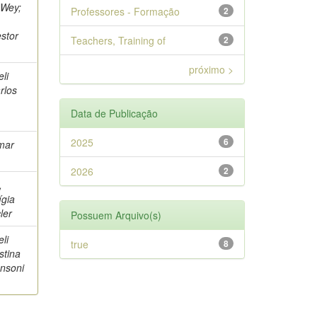
 Wey;
Professores - Formação
2
stor
Teachers, Training of
2
próximo >
eli
rlos
Data de Publicação
2025
6
emar
2026
2
,
ígia
ler
Possuem Arquivo(s)
eli
true
8
stina
ansoni