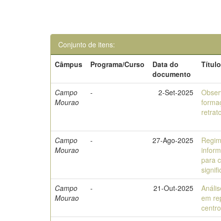
Conjunto de itens:
Câmpus
Programa/Curso
Data do
Títul
documento
Campo
-
2-Set-2025
Obser
Mourao
forma
retrat
Campo
-
27-Ago-2025
Regim
Mourao
inform
para 
signif
Campo
-
21-Out-2025
Análi
Mourao
em rep
centro