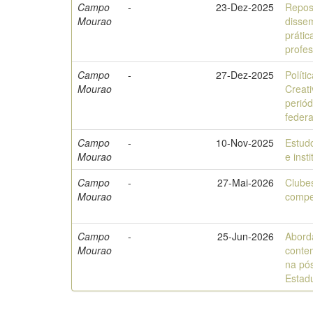
Campo
-
23-Dez-2025
Reposi
Mourao
dissem
prátic
profe
Campo
-
27-Dez-2025
Políti
Mourao
Creat
periód
federa
Campo
-
10-Nov-2025
Estudo
Mourao
e inst
Campo
-
27-Mai-2026
Clubes
Mourao
compe
Campo
-
25-Jun-2026
Abord
Mourao
conte
na pó
Estad