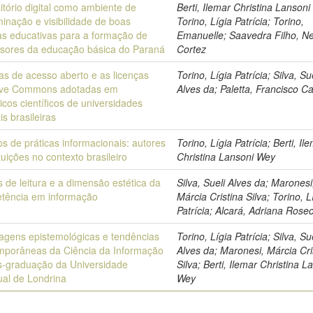
tório digital como ambiente de
Berti, Ilemar Christina Lansoni
inação e visibilidade de boas
Torino, Lígia Patrícia; Torino,
as educativas para a formação de
Emanuelle; Saavedra Filho, Ne
ssores da educação básica do Paraná
Cortez
cas de acesso aberto e as licenças
Torino, Lígia Patrícia; Silva, Su
ive Commons adotadas em
Alves da; Paletta, Francisco Ca
icos científicos de universidades
is brasileiras
s de práticas informacionais: autores
Torino, Lígia Patrícia; Berti, Il
ituições no contexto brasileiro
Christina Lansoni Wey
 de leitura e a dimensão estética da
Silva, Sueli Alves da; Maronesi
tência em informação
Márcia Cristina Silva; Torino, L
Patrícia; Alcará, Adriana Rosec
agens epistemológicas e tendências
Torino, Lígia Patrícia; Silva, Su
mporâneas da Ciência da Informação
Alves da; Maronesi, Márcia Cri
s-graduação da Universidade
Silva; Berti, Ilemar Christina L
ual de Londrina
Wey