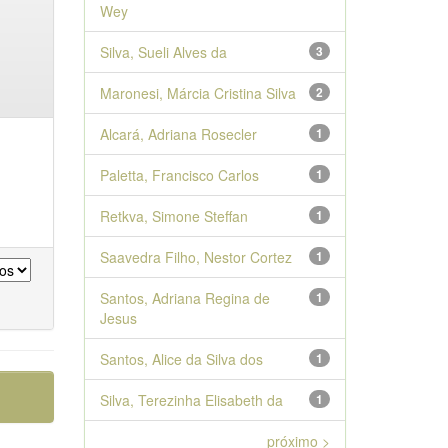
Wey
Silva, Sueli Alves da
3
Maronesi, Márcia Cristina Silva
2
Alcará, Adriana Rosecler
1
Paletta, Francisco Carlos
1
Retkva, Simone Steffan
1
Saavedra Filho, Nestor Cortez
1
Santos, Adriana Regina de
1
Jesus
Santos, Alice da Silva dos
1
Silva, Terezinha Elisabeth da
1
próximo >