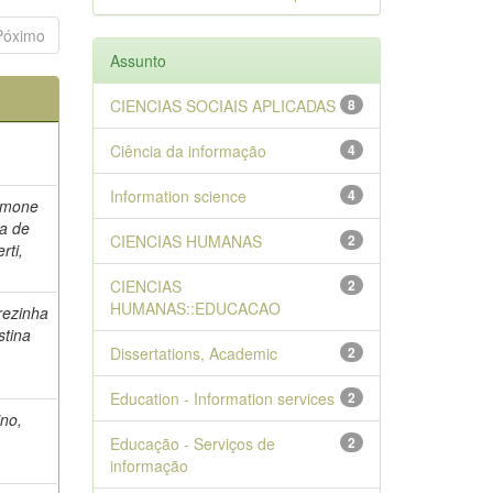
Póximo
Assunto
CIENCIAS SOCIAIS APLICADAS
8
Ciência da informação
4
Information science
4
Simone
na de
CIENCIAS HUMANAS
2
rti,
CIENCIAS
2
HUMANAS::EDUCACAO
erezinha
stina
Dissertations, Academic
2
Education - Information services
2
ino,
Educação - Serviços de
2
informação