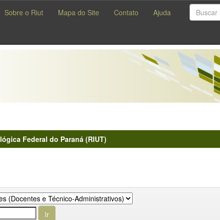
Sobre o Riut
Mapa do Site
Contato
Ajuda
lógica Federal do Paraná (RIUT)