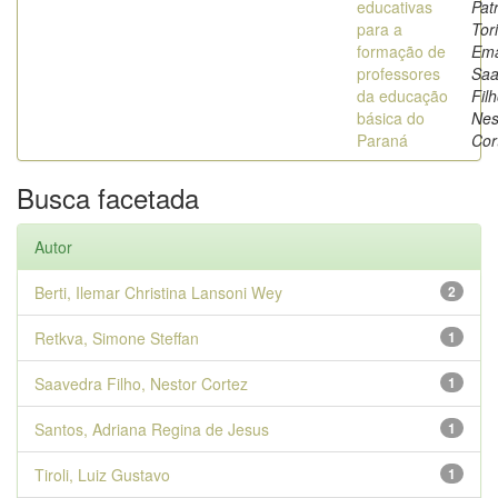
educativas
Patr
para a
Tor
formação de
Ema
professores
Saa
da educação
Filh
básica do
Nes
Paraná
Cor
Busca facetada
Autor
Berti, Ilemar Christina Lansoni Wey
2
Retkva, Simone Steffan
1
Saavedra Filho, Nestor Cortez
1
Santos, Adriana Regina de Jesus
1
Tiroli, Luiz Gustavo
1