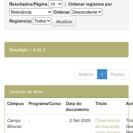
Resultados/Página
|
Ordenar registros por
Ordenar
Registro(s)
Resultado 1-2 de 2.
Anterior
1
Póximo
Conjunto de itens:
Câmpus
Programa/Curso
Data do
Título
Aut
documento
Campo
-
2-Set-2025
Observatório
Tiro
Mourao
da educação
Gus
como espaço
Ret