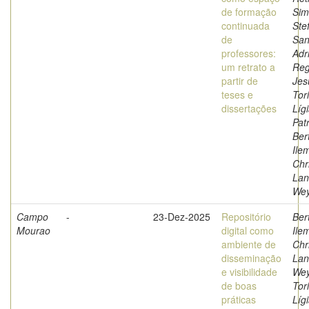
de formação
Sim
continuada
Stef
de
San
professores:
Adr
um retrato a
Reg
partir de
Jes
teses e
Tor
dissertações
Líg
Patr
Bert
Ile
Chr
Lan
We
Campo
-
23-Dez-2025
Repositório
Bert
Mourao
digital como
Ile
ambiente de
Chr
disseminação
Lan
e visibilidade
Wey
de boas
Tor
práticas
Líg