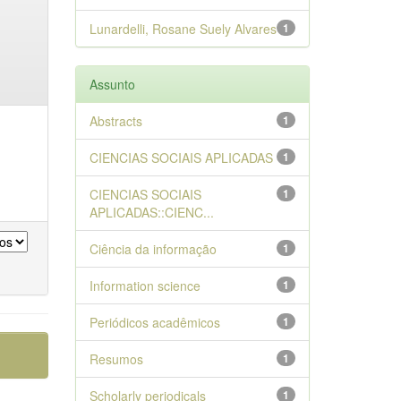
Lunardelli, Rosane Suely Alvares
1
Assunto
Abstracts
1
CIENCIAS SOCIAIS APLICADAS
1
CIENCIAS SOCIAIS
1
APLICADAS::CIENC...
Ciência da informação
1
Information science
1
Periódicos acadêmicos
1
Resumos
1
Scholarly periodicals
1