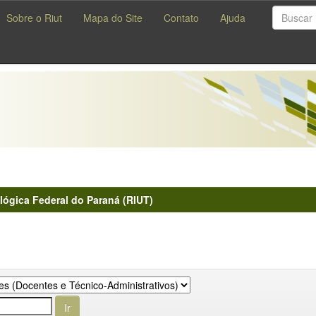
Sobre o Riut
Mapa do Site
Contato
Ajuda
lógica Federal do Paraná (RIUT)