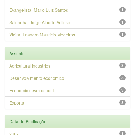
Evangelista, Mário Luiz Santos
1
Saldanha, Jorge Alberto Velloso
1
Vieira, Leandro Mauricio Medeiros
1
Assunto
Agricultural industries
3
Desenvolvimento econômico
3
Economic development
3
Exports
3
Data de Publicação
2007
1