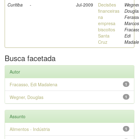
Curitiba
-
Jul-2009
Decisões
Wegner
financeiras
Dougla
na
Ferass
empresa
Marcos
biscoitos
Fracas
Santa
Edi
Cruz
Madal
Busca facetada
Autor
Fracasso, Edi Madalena
1
Wegner, Douglas
1
Assunto
Alimentos - Indústria
1