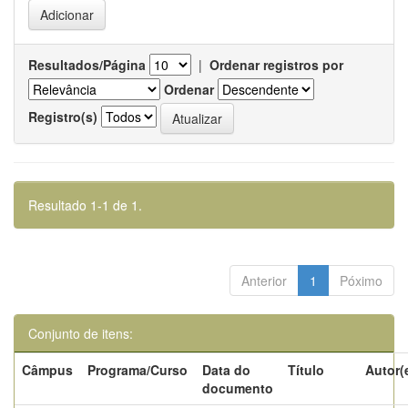
Resultados/Página
|
Ordenar registros por
Ordenar
Registro(s)
Resultado 1-1 de 1.
Anterior
1
Póximo
Conjunto de itens:
Câmpus
Programa/Curso
Data do
Título
Autor(
documento