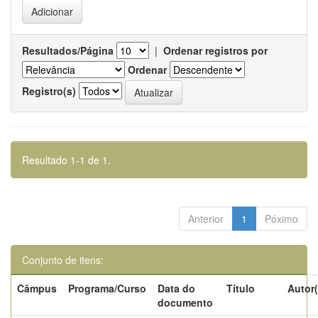
Resultados/Página
|
Ordenar registros por
Ordenar
Registro(s)
Resultado 1-1 de 1.
Anterior
1
Póximo
Conjunto de itens:
Câmpus
Programa/Curso
Data do
Título
Autor(
documento