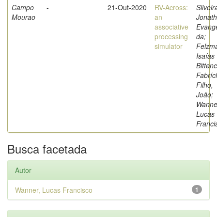
Campo
-
21-Out-2020
RV-Across:
Silveir
Mourao
an
Jonat
associative
Evange
processing
da;
simulator
Felzm
Isaías
Bittenc
Fabríc
Filho,
João;
Wanne
Lucas
Franci
Busca facetada
Autor
Wanner, Lucas Francisco
1