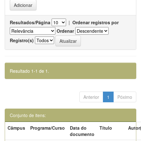
Resultados/Página
|
Ordenar registros por
Ordenar
Registro(s)
Resultado 1-1 de 1.
Anterior
1
Póximo
Conjunto de itens:
Câmpus
Programa/Curso
Data do
Título
Autor
documento