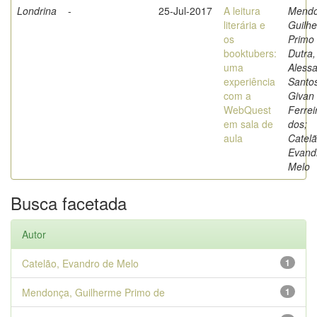
Londrina
-
25-Jul-2017
A leitura
Mendo
literária e
Guilh
os
Primo 
booktubers:
Dutra,
uma
Alessa
experiência
Santo
com a
Givan
WebQuest
Ferrei
em sala de
dos;
aula
Catelã
Evand
Melo
Busca facetada
Autor
Catelão, Evandro de Melo
1
Mendonça, Guilherme Primo de
1