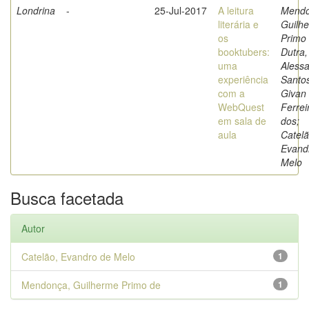
Londrina
-
25-Jul-2017
A leitura
Mendo
literária e
Guilh
os
Primo 
booktubers:
Dutra,
uma
Alessa
experiência
Santo
com a
Givan
WebQuest
Ferrei
em sala de
dos;
aula
Catelã
Evand
Melo
Busca facetada
Autor
Catelão, Evandro de Melo
1
Mendonça, Guilherme Primo de
1