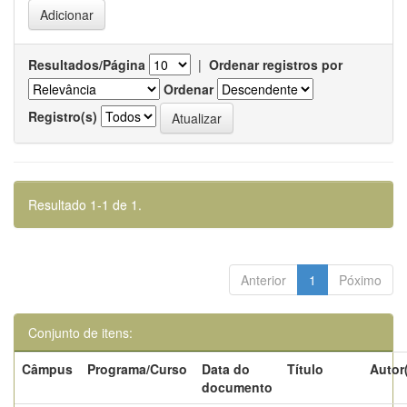
Resultados/Página
|
Ordenar registros por
Ordenar
Registro(s)
Resultado 1-1 de 1.
Anterior
1
Póximo
Conjunto de itens:
Câmpus
Programa/Curso
Data do
Título
Autor
documento