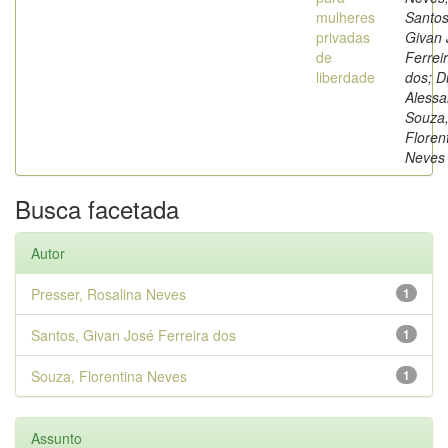
mulheres
Santos
privadas
Givan 
de
Ferrei
liberdade
dos; D
Alessa
Souza
Floren
Neves
Busca facetada
Autor
Presser, Rosalina Neves
1
Santos, Givan José Ferreira dos
1
Souza, Florentina Neves
1
Assunto