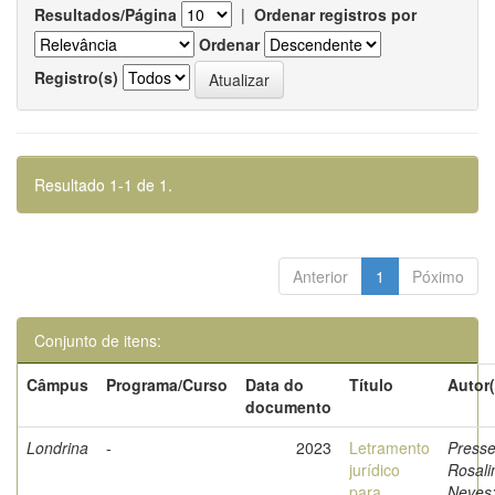
Resultados/Página
|
Ordenar registros por
Ordenar
Registro(s)
Resultado 1-1 de 1.
Anterior
1
Póximo
Conjunto de itens:
Câmpus
Programa/Curso
Data do
Título
Autor(
documento
Londrina
-
2023
Letramento
Presse
jurídico
Rosali
para
Neves