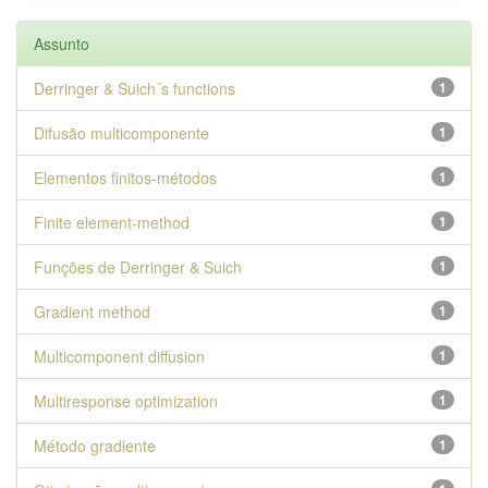
Assunto
Derringer & Suich´s functions
1
Difusão multicomponente
1
Elementos finitos-métodos
1
Finite element-method
1
Funções de Derringer & Suich
1
Gradient method
1
Multicomponent diffusion
1
Multiresponse optimization
1
Método gradiente
1