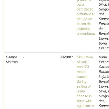
para
Silva, 
otimização
Sérgio
simultânea:
dos
estudo de
Santo
casos de
Ferrei
sistemas
da;
alimentares
Borsat
Dionís
Bona,
Evand
Campo
-
Jul-2007
Simulation
Bona,
Mourao
of NaCl
Evand
and KCI
Carnei
mass
Renat
transfer
Lajari
during
Borsat
salting of
Dionís
prato
Silva, 
cheese in
Sérgio
brine with
dos
agitation: a
Santo