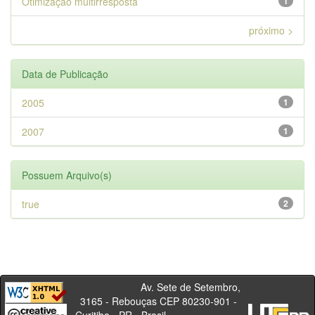
Otimização multirresposta
1
próximo >
Data de Publicação
2005
1
2007
1
Possuem Arquivo(s)
true
2
Av. Sete de Setembro,
3165 - Rebouças CEP 80230-901 -