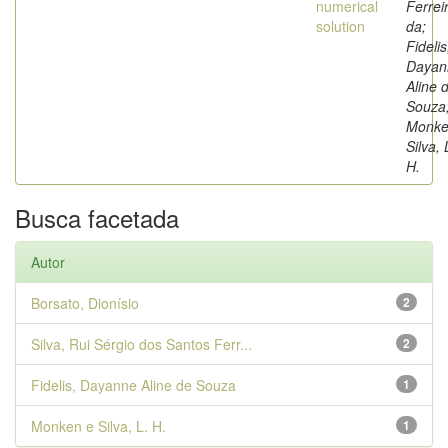
numerical
Ferrei
solution
da;
Fidelis
Dayan
Aline 
Souza
Monke
Silva, 
H.
Busca facetada
Autor
Borsato, Dionísio
2
Silva, Rui Sérgio dos Santos Ferr...
2
Fidelis, Dayanne Aline de Souza
1
Monken e Silva, L. H.
1