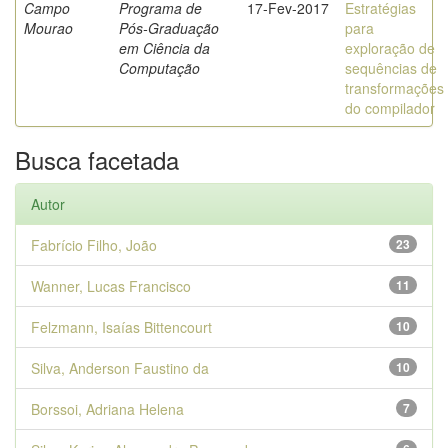
Campo
Programa de
17-Fev-2017
Estratégias
Mourao
Pós-Graduação
para
em Ciência da
exploração de
Computação
sequências de
transformações
do compilador
Busca facetada
Autor
Fabrício Filho, João
23
Wanner, Lucas Francisco
11
Felzmann, Isaías Bittencourt
10
Silva, Anderson Faustino da
10
Borssoi, Adriana Helena
7