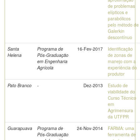
de problemas
elípticos e
parabólicos
pelo método de
Galerkin
descontínuo
Santa
Programa de
16-Fev-2017
Identificação
Helena
Pós-Graduação
de zonas de
em Engenharia
manejo com a
Agrícola
experiência do
produtor
Pato Branco
-
Dez-2013
Estudo de
viabilidade do
Curso Técnico
em
Agrimensura
da UTFPR
Guarapuava
Programa de
24-Nov-2014
FARMA: uma
Pós-Graduação
ferramenta de