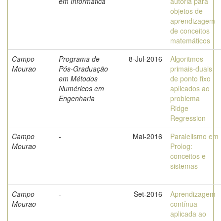
em Informática
autoria para
objetos de
aprendizagem
de conceitos
matemáticos
Campo
Programa de
8-Jul-2016
Algoritmos
Mourao
Pós-Graduação
primais-duais
em Métodos
de ponto fixo
Numéricos em
aplicados ao
Engenharia
problema
Ridge
Regression
Campo
-
Mai-2016
Paralelismo em
Mourao
Prolog:
conceitos e
sistemas
Campo
-
Set-2016
Aprendizagem
Mourao
contínua
aplicada ao