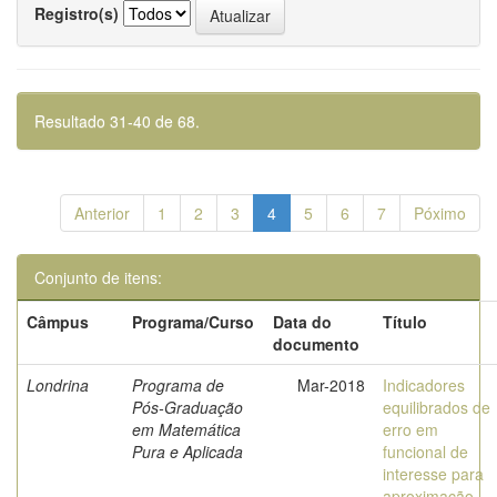
Registro(s)
Resultado 31-40 de 68.
Anterior
1
2
3
4
5
6
7
Póximo
Conjunto de itens:
Câmpus
Programa/Curso
Data do
Título
documento
Londrina
Programa de
Mar-2018
Indicadores
Pós-Graduação
equilibrados de
em Matemática
erro em
Pura e Aplicada
funcional de
interesse para
aproximação