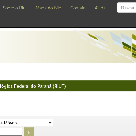
Sobre o Riut
Mapa do Site
Contato
Ajuda
lógica Federal do Paraná (RIUT)