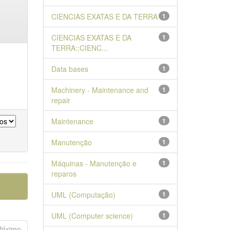
CIENCIAS EXATAS E DA TERRA
1
CIENCIAS EXATAS E DA
1
TERRA::CIENC...
Data bases
1
Machinery - Maintenance and
1
repair
Maintenance
1
Manutenção
1
Máquinas - Manutenção e
1
reparos
UML (Computação)
1
UML (Computer science)
1
Póximo