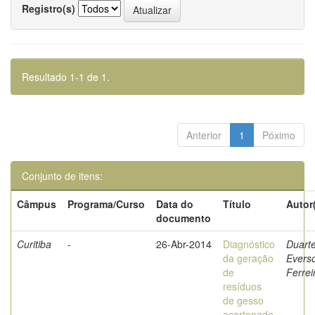
Registro(s)
Resultado 1-1 de 1.
Anterior
1
Póximo
Conjunto de itens:
Câmpus
Programa/Curso
Data do
Título
Autor
documento
Curitiba
-
26-Abr-2014
Diagnóstico
Duarte
da geração
Evers
de
Ferrei
resíduos
de gesso
acartonado