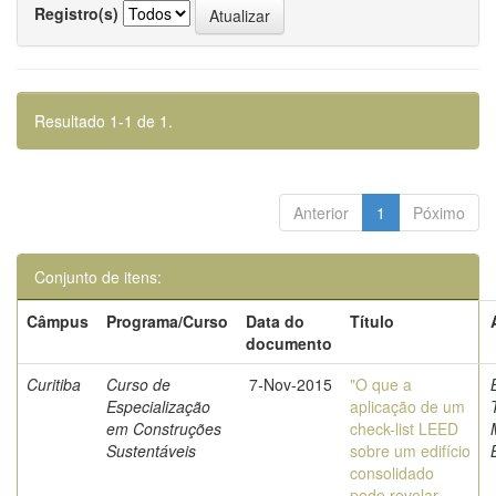
Registro(s)
Resultado 1-1 de 1.
Anterior
1
Póximo
Conjunto de itens:
Câmpus
Programa/Curso
Data do
Título
documento
Curitiba
Curso de
7-Nov-2015
"O que a
Especialização
aplicação de um
em Construções
check-list LEED
Sustentáveis
sobre um edifício
consolidado
pode revelar