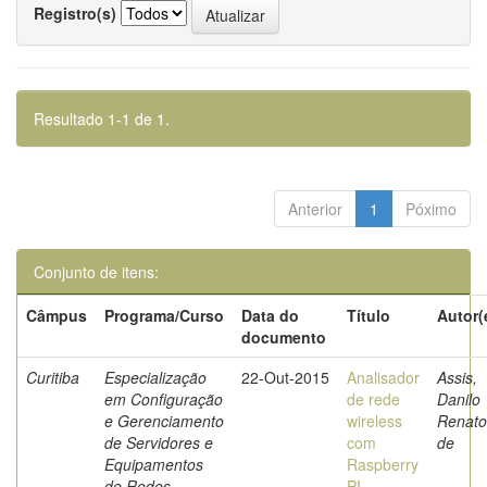
Registro(s)
Resultado 1-1 de 1.
Anterior
1
Póximo
Conjunto de itens:
Câmpus
Programa/Curso
Data do
Título
Autor(
documento
Curitiba
Especialização
22-Out-2015
Analisador
Assis,
em Configuração
de rede
Danilo
e Gerenciamento
wireless
Renato
de Servidores e
com
de
Equipamentos
Raspberry
de Redes
PI