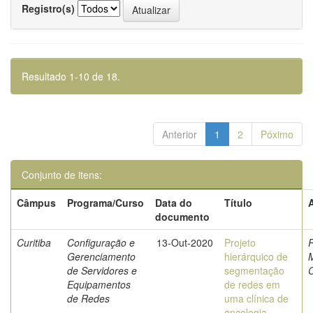
Registro(s)
Resultado 1-10 de 18.
Anterior
1
2
Póximo
Conjunto de itens:
Câmpus
Programa/Curso
Data do
Título
documento
Curitiba
Configuração e
13-Out-2020
Projeto
R
Gerenciamento
hierárquico de
de Servidores e
segmentação
Equipamentos
de redes em
de Redes
uma clínica de
oncologia