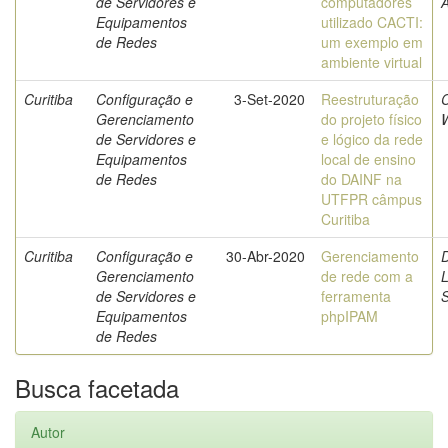
de Servidores e
computadores
A
Equipamentos
utilizado CACTI:
de Redes
um exemplo em
ambiente virtual
Curitiba
Configuração e
3-Set-2020
Reestruturação
Gerenciamento
do projeto físico
W
de Servidores e
e lógico da rede
Equipamentos
local de ensino
de Redes
do DAINF na
UTFPR câmpus
Curitiba
Curitiba
Configuração e
30-Abr-2020
Gerenciamento
D
Gerenciamento
de rede com a
de Servidores e
ferramenta
S
Equipamentos
phpIPAM
de Redes
Busca facetada
Autor