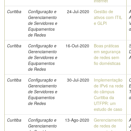
internet
Curitiba
Configuração e
24-Jul-2020
Gestão de
A
Gerenciamento
ativos com ITIL
A
de Servidores e
e GLPI
V
Equipamentos
de Redes
Curitiba
Configuração e
16-Out-2020
Boas práticas
S
Gerenciamento
em segurança
de Servidores e
de redes sem
A
Equipamentos
fio domésticas
de Redes
Curitiba
Configuração e
30-Jul-2020
Implementação
C
Gerenciamento
de IPv6 na rede
de Servidores e
do câmpus
T
Equipamentos
Curitiba da
de Redes
UTFPR: um
estudo de caso
Curitiba
Configuração e
13-Ago-2020
Gerenciamento
A
Gerenciamento
de redes de
J