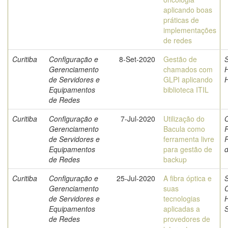
aplicando boas
práticas de
implementações
de redes
Curitiba
Configuração e
8-Set-2020
Gestão de
S
Gerenciamento
chamados com
de Servidores e
GLPI aplicando
H
Equipamentos
biblioteca ITIL
de Redes
Curitiba
Configuração e
7-Jul-2020
Utilização do
O
Gerenciamento
Bacula como
de Servidores e
ferramenta livre
Equipamentos
para gestão de
de Redes
backup
Curitiba
Configuração e
25-Jul-2020
A fibra óptica e
S
Gerenciamento
suas
C
de Servidores e
tecnologias
Equipamentos
aplicadas a
de Redes
provedores de