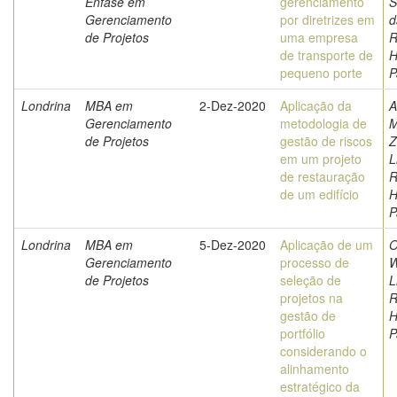
Ênfase em
gerenciamento
S
Gerenciamento
por diretrizes em
d
de Projetos
uma empresa
R
de transporte de
H
pequeno porte
P
Londrina
MBA em
2-Dez-2020
Aplicação da
A
Gerenciamento
metodologia de
M
de Projetos
gestão de riscos
Z
em um projeto
L
de restauração
R
de um edifício
H
P
Londrina
MBA em
5-Dez-2020
Aplicação de um
O
Gerenciamento
processo de
W
de Projetos
seleção de
L
projetos na
R
gestão de
H
portfólio
P
considerando o
alinhamento
estratégico da