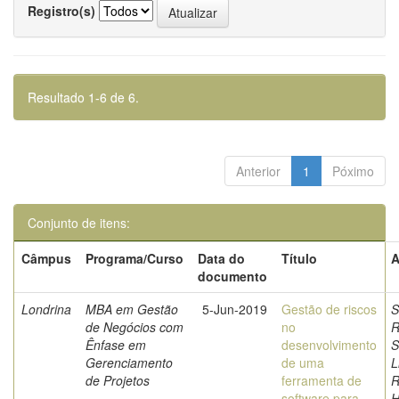
Registro(s)
Resultado 1-6 de 6.
Anterior
1
Póximo
Conjunto de itens:
Câmpus
Programa/Curso
Data do
Título
A
documento
Londrina
MBA em Gestão
5-Jun-2019
Gestão de riscos
S
de Negócios com
no
R
Ênfase em
desenvolvimento
S
Gerenciamento
de uma
L
de Projetos
ferramenta de
R
software para
H