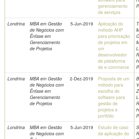
gerenciamento
P
de serviços
Londrina
MBA em Gestão
5-Jun-2019
Aplicação do
T
de Negócios com
método AHP
M
Ênfase em
para priorização
C
Gerenciamento
de projetos em
M
de Projetos
um
L
desenvolvedor
R
de plataforma
H
de e-commerce
P
Londrina
MBA em Gestão
2-Dez-2019
Proposta de um
B
de Negócios com
método para
V
Ênfase em
escolha de
Z
Gerenciamento
software para
L
de Projetos
gestão de
R
projetos e
H
portfólio
P
Londrina
MBA em Gestão
5-Jun-2019
Estudo de caso
S
de Negócios com
da aplicação do
R