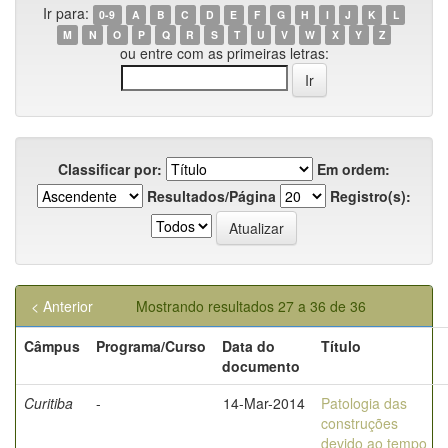
Ir para:
0-9
A
B
C
D
E
F
G
H
I
J
K
L
M
N
O
P
Q
R
S
T
U
V
W
X
Y
Z
ou entre com as primeiras letras:
Classificar por:
Em ordem:
Resultados/Página
Registro(s):
< Anterior
Mostrando resultados 27 a 36 de 36
Câmpus
Programa/Curso
Data do
Título
documento
Curitiba
-
14-Mar-2014
Patologia das
construções
devido ao tempo