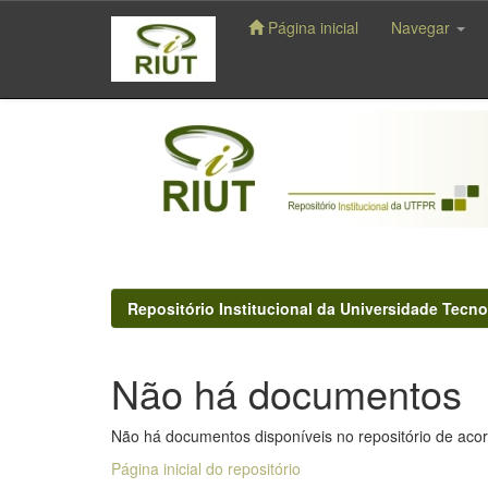
Página inicial
Navegar
Skip
navigation
Repositório Institucional da Universidade Tecno
Não há documentos
Não há documentos disponíveis no repositório de acor
Página inicial do repositório