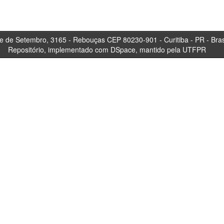
tembro, 3165 - Rebouças CEP 80230-901 - Curitiba 
Repositório, implementado com DSpace, mantido pela UTFPR