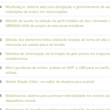
24
MeuEstag.io: sistema web para divulgação e gerenciamento de vag
instituições de ensino em microrregiões
9
Método de auxílio na seleção de perfil metálico do tipo I laminad
NBR8800:2008 de projeto de estruturas metálicas
0
Método dos elementos finitos utilizando funções de forma de alta
estruturas em estado plano de tensão
6
Métodos de minimização da formação de gelo poroso em evaporado
revestimentos
2
Micro geradores de vórtice: análise em MVF e LBM para um perfil
eólicas
5
Mobile Shader Editor: um editor de shaders para android
5
Mobilectures: sistema para promover interatividade em eventos a
dispositivos móveis
3
Modelagem de fornalha e caldeira para combustão de resíduos só