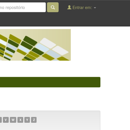
Entrar em:
V
W
X
Y
Z