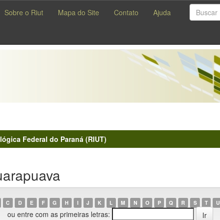
Sobre o Riut
Mapa do Site
Contato
Ajuda
lógica Federal do Paraná (RIUT)
uarapuava
C
D
E
F
G
H
I
J
K
L
M
N
O
P
Q
R
S
T
U
ou entre com as primeiras letras: