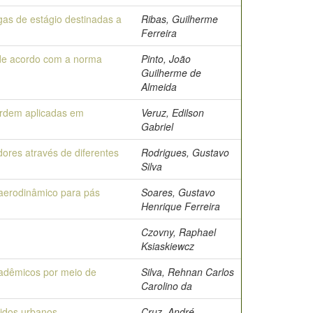
as de estágio destinadas a
Ribas, Guilherme
Ferreira
o de acordo com a norma
Pinto, João
Guilherme de
Almeida
 ordem aplicadas em
Veruz, Edilson
Gabriel
res através de diferentes
Rodrigues, Gustavo
Silva
 aerodinâmico para pás
Soares, Gustavo
Henrique Ferreira
Czovny, Raphael
Ksiaskiewcz
cadêmicos por meio de
Silva, Rehnan Carlos
Carolino da
lidos urbanos
Cruz, André