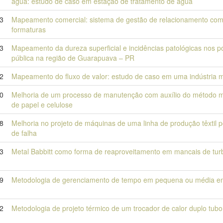
água: estudo de caso em estação de tratamento de água
23
Mapeamento comercial: sistema de gestão de relacionamento com 
formaturas
3
Mapeamento da dureza superficial e incidências patológicas nos p
pública na região de Guarapuava – PR
2
Mapeamento do fluxo de valor: estudo de caso em uma indústria m
0
Melhoria de um processo de manutenção com auxílio do método mul
de papel e celulose
8
Melhoria no projeto de máquinas de uma linha de produção têxtil 
de falha
23
Metal Babbitt como forma de reaproveitamento em mancais de turbi
9
Metodologia de gerenciamento de tempo em pequena ou média emp
2
Metodologia de projeto térmico de um trocador de calor duplo tubo