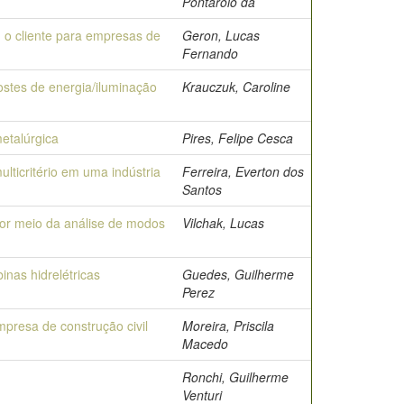
Pontarolo da
o cliente para empresas de
Geron, Lucas
Fernando
ostes de energia/iluminação
Krauczuk, Caroline
etalúrgica
Pires, Felipe Cesca
ticritério em uma indústria
Ferreira, Everton dos
Santos
por meio da análise de modos
Vilchak, Lucas
nas hidrelétricas
Guedes, Guilherme
Perez
resa de construção civil
Moreira, Priscila
Macedo
Ronchi, Guilherme
Venturi