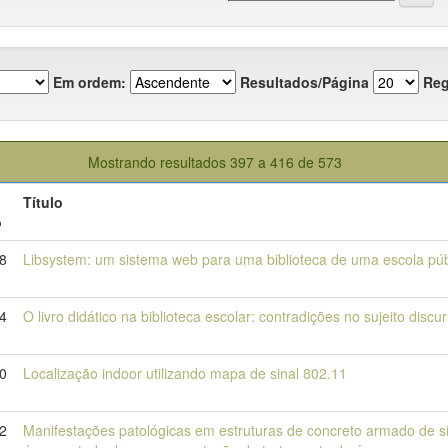
Em ordem:
Resultados/Página
Reg
Mostrando resultados 397 a 416 de 573
Título
o
8
Libsystem: um sistema web para uma biblioteca de uma escola púb
4
O livro didático na biblioteca escolar: contradições no sujeito discur
0
Localização indoor utilizando mapa de sinal 802.11
22
Manifestações patológicas em estruturas de concreto armado de 