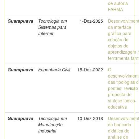
de autoria
FARMA
Guarapuava
Tecnologia em
1-Dez-2025
Desenvolvimen
Sistemas para
da interface
Internet
gráfica para
criação de
objetos de
aprendizagem 
ferramenta far
Guarapuava
Engenharia Civil
15-Dez-2022
O
desenvolviment
das tipologias 
pontes: revisão
proposta de
síntese lúdico-
educativa
Guarapuava
Tecnologia em
10-Dez-2018
Desenvolvimen
Manutenção
de bancada
Industrial
didática de
análise de