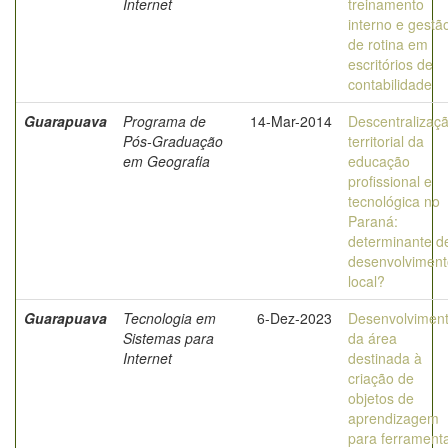
Internet
treinamento
interno e gestã
de rotina em
escritórios de
contabilidade
Guarapuava
Programa de
14-Mar-2014
Descentralizaç
Pós-Graduação
territorial da
em Geografia
educação
profissional e
tecnológica no
Paraná:
determinante d
desenvolviment
local?
Guarapuava
Tecnologia em
6-Dez-2023
Desenvolvimen
Sistemas para
da área
Internet
destinada à
criação de
objetos de
aprendizagem
para ferrament