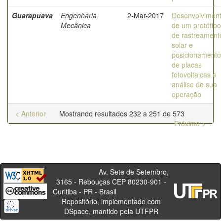
Guarapuava
Engenharia
2-Mar-2017
Desenvolvimen
Mecânica
de um protótipo
de rastreament
solar e
posicionamento
de placas
fotovoltaicas e
análise de sua
operação
< Anterior
Mostrando resultados 232 a 251 de 573
Próximo >
Av. Sete de Setembro,
3165 - Rebouças CEP 80230-901 -
Curitiba - PR - Brasil
Repositório, implementado com
DSpace, mantido pela UTFPR