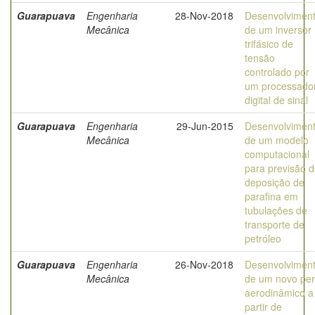
Guarapuava
Engenharia
28-Nov-2018
Desenvolvimen
Mecânica
de um inversor
trifásico de
tensão
controlado por
um processado
digital de sinal
Guarapuava
Engenharia
29-Jun-2015
Desenvolvimen
Mecânica
de um modelo
computacional
para previsão 
deposição de
parafina em
tubulações de
transporte de
petróleo
Guarapuava
Engenharia
26-Nov-2018
Desenvolvimen
Mecânica
de um novo perf
aerodinâmico a
partir de