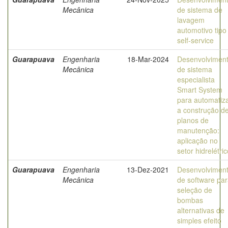
Mecânica
de sistema de
lavagem
automotivo tipo
self-service
Guarapuava
Engenharia
18-Mar-2024
Desenvolvimen
Mecânica
de sistema
especialista
Smart System
para automatiz
a construção d
planos de
manutenção:
aplicação no
setor hidrelétri
Guarapuava
Engenharia
13-Dez-2021
Desenvolvimen
Mecânica
de software pa
seleção de
bombas
alternativas de
simples efeito