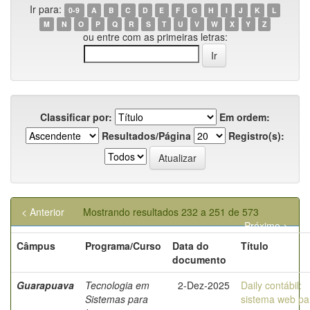
Ir para:
0-9
A
B
C
D
E
F
G
H
I
J
K
L
M
N
O
P
Q
R
S
T
U
V
W
X
Y
Z
ou entre com as primeiras letras:
Classificar por:
Em ordem:
Resultados/Página
Registro(s):
< Anterior
Mostrando resultados 232 a 251 de 573
Próximo >
Câmpus
Programa/Curso
Data do
Título
documento
Guarapuava
Tecnologia em
2-Dez-2025
Daily contábil:
Sistemas para
sistema web pa