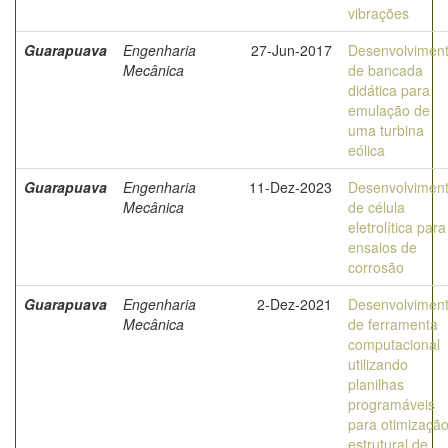
vibrações
Guarapuava
Engenharia
27-Jun-2017
Desenvolvimen
Mecânica
de bancada
didática para
emulação de
uma turbina
eólica
Guarapuava
Engenharia
11-Dez-2023
Desenvolvimen
Mecânica
de célula
eletrolítica para
ensaios de
corrosão
Guarapuava
Engenharia
2-Dez-2021
Desenvolvimen
Mecânica
de ferramenta
computacional
utilizando
planilhas
programáveis
para otimizaçã
estrutural de