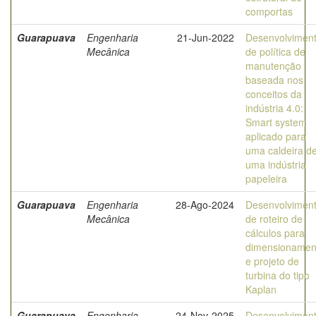
comportas
Guarapuava
Engenharia
21-Jun-2022
Desenvolvimen
Mecânica
de política de
manutenção
baseada nos
conceitos da
indústria 4.0:
Smart system
aplicado para
uma caldeira d
uma indústria
papeleira
Guarapuava
Engenharia
28-Ago-2024
Desenvolvimen
Mecânica
de roteiro de
cálculos para
dimensionamen
e projeto de
turbina do tipo
Kaplan
Guarapuava
Engenharia
24-Nov-2025
Desenvolvimen