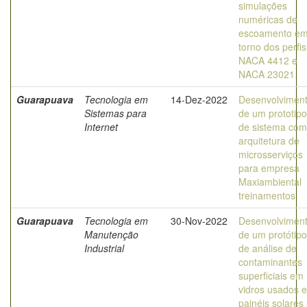
simulações
numéricas de
escoamento e
torno dos perfis
NACA 4412 e
NACA 23021
Guarapuava
Tecnologia em
14-Dez-2022
Desenvolvimen
Sistemas para
de um prototipo
Internet
de sistema com
arquitetura de
microsserviços
para empresa
Maxiambiental
treinamentos
Guarapuava
Tecnologia em
30-Nov-2022
Desenvolvimen
Manutenção
de um protótipo
Industrial
de análise de
contaminantes
superficiais em
vidros usados 
painéis solares