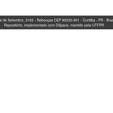
tembro, 3165 - Rebouças CEP 80230-901 - Curitiba 
Repositório, implementado com DSpace, mantido pela UTFPR