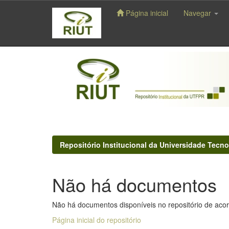
Página inicial
Navegar
Skip
navigation
Repositório Institucional da Universidade Tecno
Não há documentos
Não há documentos disponíveis no repositório de acor
Página inicial do repositório