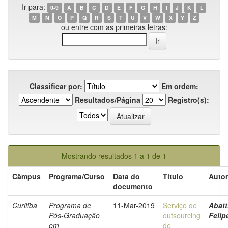
Ir para:
0-9
A
B
C
D
E
F
G
H
I
J
K
L
M
N
O
P
Q
R
S
T
U
V
W
X
Y
Z
ou entre com as primeiras letras:
Classificar por:
Em ordem:
Resultados/Página
Registro(s):
Mostrando resultados 1 a 1 de 1
Câmpus
Programa/Curso
Data do
Título
Autor
documento
Curitiba
Programa de
11-Mar-2019
Serviço de
Abatt
Pós-Graduação
outsourcing
Felip
em
de