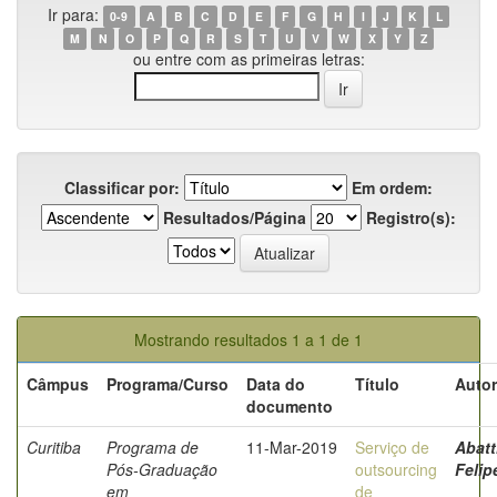
Ir para:
0-9
A
B
C
D
E
F
G
H
I
J
K
L
M
N
O
P
Q
R
S
T
U
V
W
X
Y
Z
ou entre com as primeiras letras:
Classificar por:
Em ordem:
Resultados/Página
Registro(s):
Mostrando resultados 1 a 1 de 1
Câmpus
Programa/Curso
Data do
Título
Autor
documento
Curitiba
Programa de
11-Mar-2019
Serviço de
Abatt
Pós-Graduação
outsourcing
Felip
em
de