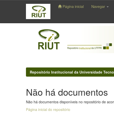
Página inicial
Navegar
Skip
navigation
Repositório Institucional da Universidade Tecno
Não há documentos
Não há documentos disponíveis no repositório de acor
Página inicial do repositório