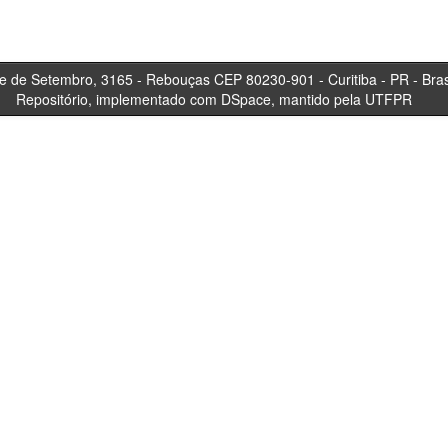
tembro, 3165 - Rebouças CEP 80230-901 - Curitiba 
Repositório, implementado com DSpace, mantido pela UTFPR