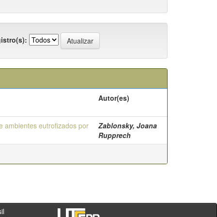
istro(s):
Autor(es)
e ambientes eutrofizados por
Zablonsky, Joana
Rupprech
- PR - Brasil