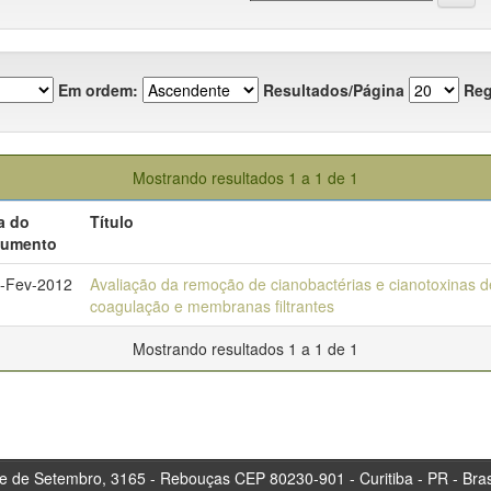
Em ordem:
Resultados/Página
Reg
Mostrando resultados 1 a 1 de 1
a do
Título
umento
-Fev-2012
Avaliação da remoção de cianobactérias e cianotoxinas d
coagulação e membranas filtrantes
Mostrando resultados 1 a 1 de 1
tembro, 3165 - Rebouças CEP 80230-901 - Curitiba 