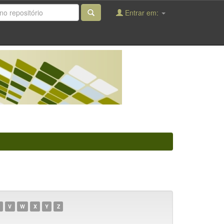
Entrar em:
V
W
X
Y
Z