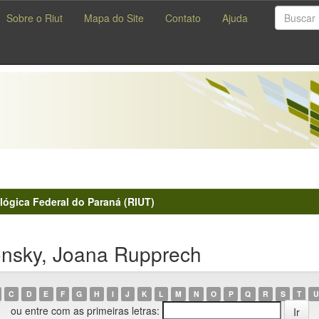
Sobre o Riut
Mapa do Site
Contato
Ajuda
lógica Federal do Paraná (RIUT)
onsky, Joana Rupprech
C
D
E
F
G
H
I
J
K
L
M
N
O
P
Q
R
S
T
U
ou entre com as primeiras letras: