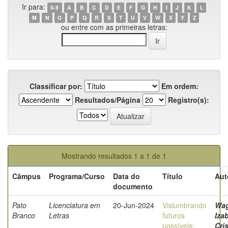
Ir para:
0-9
A
B
C
D
E
F
G
H
I
J
K
L
M
N
O
P
Q
R
S
T
U
V
W
X
Y
Z
ou entre com as primeiras letras:
Classificar por:
Em ordem:
Resultados/Página
Registro(s):
Mostrando resultados 1 a 1 de 1
Câmpus
Programa/Curso
Data do
Título
Aut
documento
Pato
Licenciatura em
20-Jun-2024
Vislumbrando
Wag
Branco
Letras
futuros
Iza
possíveis:
Cri