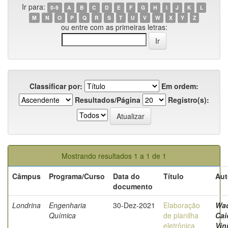
Ir para:
0-9
A
B
C
D
E
F
G
H
I
J
K
L
M
N
O
P
Q
R
S
T
U
V
W
X
Y
Z
ou entre com as primeiras letras:
Classificar por:
Em ordem:
Resultados/Página
Registro(s):
Mostrando resultados 1 a 1 de 1
Câmpus
Programa/Curso
Data do
Título
Aut
documento
Londrina
Engenharia
30-Dez-2021
Elaboração
Wa
Química
de planilha
Cai
eletrônica
Vin