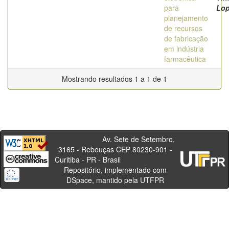
para
Lo
planejamento
de recursos
de fabricação
em indústria
farmacêutica
Mostrando resultados 1 a 1 de 1
Av. Sete de Setembro,
3165 - Rebouças CEP 80230-901 -
Curitiba - PR - Brasil
Repositório, implementado com
DSpace, mantido pela UTFPR