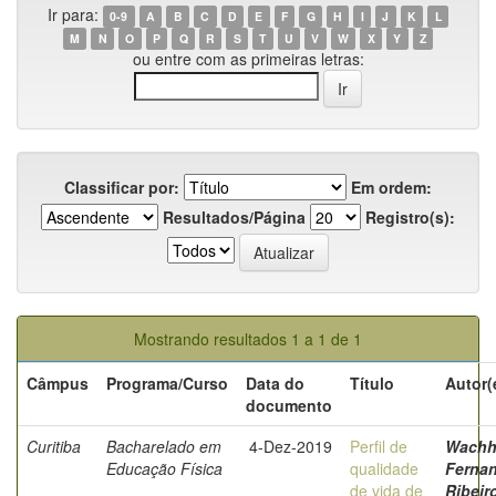
Ir para:
0-9
A
B
C
D
E
F
G
H
I
J
K
L
M
N
O
P
Q
R
S
T
U
V
W
X
Y
Z
ou entre com as primeiras letras:
Classificar por:
Em ordem:
Resultados/Página
Registro(s):
Mostrando resultados 1 a 1 de 1
Câmpus
Programa/Curso
Data do
Título
Autor(
documento
Curitiba
Bacharelado em
4-Dez-2019
Perfil de
Wachh
Educação Física
qualidade
Ferna
de vida de
Ribeir