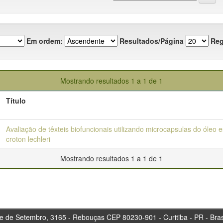
Em ordem:
Resultados/Página
Reg
Mostrando resultados 1 a 1 de 1
Título
Avaliação de têxteis biofuncionais utilizando microcapsulas do óleo 
croton lechleri
Mostrando resultados 1 a 1 de 1
tembro, 3165 - Rebouças CEP 80230-901 - Curitiba 