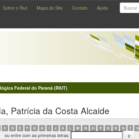
Sobre o Riut
Mapa do Site
Contato
Ajuda
lógica Federal do Paraná (RIUT)
, Patrícia da Costa Alcaide
C
D
E
F
G
H
I
J
K
L
M
N
O
P
Q
R
S
T
U
ou entre com as primeiras letras: