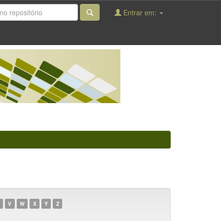
Entrar em:
V
W
X
Y
Z