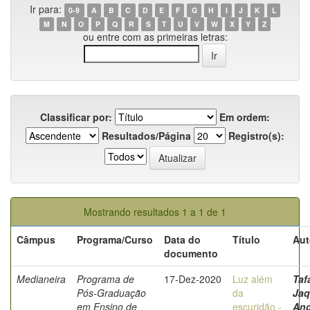
Ir para:
0-9
A
B
C
D
E
F
G
H
I
J
K
L
M
N
O
P
Q
R
S
T
U
V
W
X
Y
Z
ou entre com as primeiras letras:
Classificar por:
Em ordem:
Resultados/Página
Registro(s):
Mostrando resultados 1 a 1 de 1
Câmpus
Programa/Curso
Data do
Título
Aut
documento
Medianeira
Programa de
17-Dez-2020
Luz além
Tafa
Pós-Graduação
da
Jaq
em Ensino de
escuridão -
And