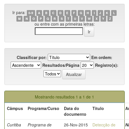
Ir para:
0-9
A
B
C
D
E
F
G
H
I
J
K
L
M
N
O
P
Q
R
S
T
U
V
W
X
Y
Z
ou entre com as primeiras letras:
Classificar por:
Em ordem:
Resultados/Página
Registro(s):
Mostrando resultados 1 a 1 de 1
Câmpus
Programa/Curso
Data do
Título
A
documento
Curitiba
Programa de
26-Nov-2015
Detecção de
N