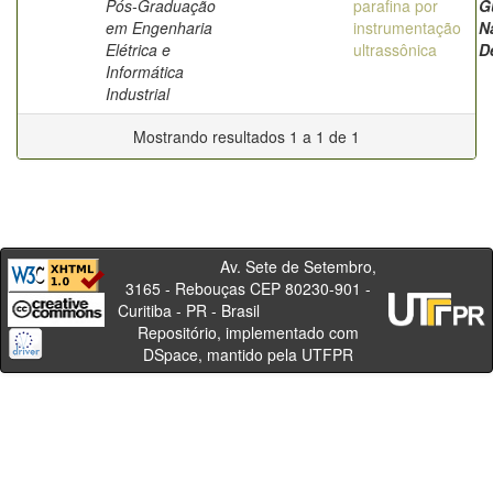
Pós-Graduação
parafina por
G
em Engenharia
instrumentação
N
Elétrica e
ultrassônica
D
Informática
Industrial
Mostrando resultados 1 a 1 de 1
Av. Sete de Setembro,
3165 - Rebouças CEP 80230-901 -
Curitiba - PR - Brasil
Repositório, implementado com
DSpace, mantido pela UTFPR