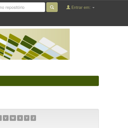
Entrar em:
V
W
X
Y
Z