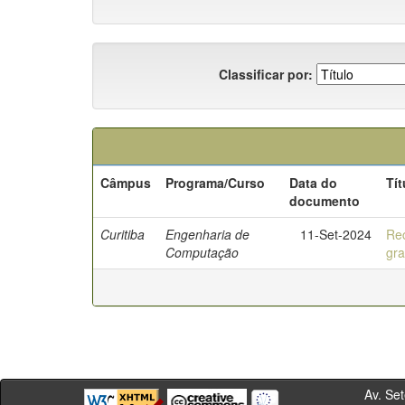
Classificar por:
Câmpus
Programa/Curso
Data do
Tít
documento
Curitiba
Engenharia de
11-Set-2024
Re
Computação
gra
Av. Sete de Se