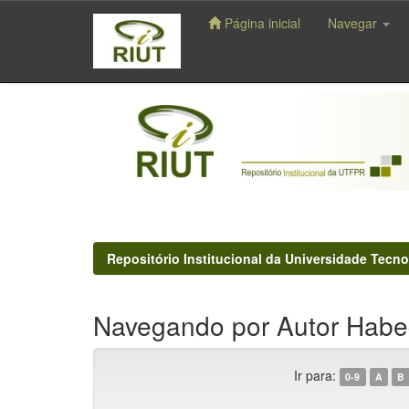
Página inicial
Navegar
Skip
navigation
Repositório Institucional da Universidade Tecno
Navegando por Autor Habe
Ir para:
0-9
A
B