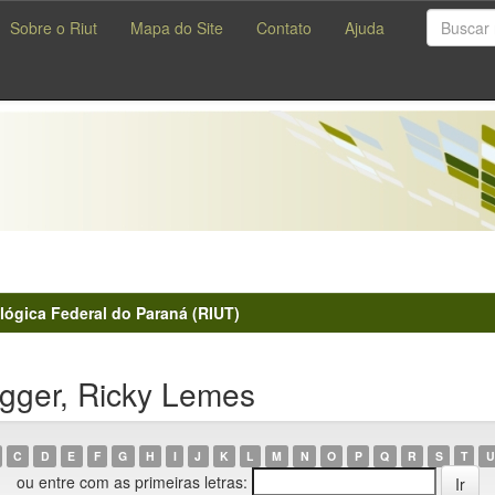
Sobre o Riut
Mapa do Site
Contato
Ajuda
lógica Federal do Paraná (RIUT)
gger, Ricky Lemes
C
D
E
F
G
H
I
J
K
L
M
N
O
P
Q
R
S
T
U
ou entre com as primeiras letras: