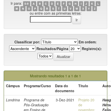
Ir para:
0-9
A
B
C
D
E
F
G
H
I
J
K
L
M
N
O
P
Q
R
S
T
U
V
W
X
Y
Z
ou entre com as primeiras letras:
Classificar por:
Em ordem:
Resultados/Página
Registro(s):
Mostrando resultados 1 a 1 de 1
Câmpus
Programa/Curso
Data do
Título
Auto
documento
Londrina
Programa de
3-Dez-2021
Projeto 20
Haag
Pós-Graduação
de
Hérs
em Ensino de
novembro:
Felip