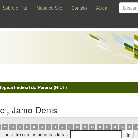
Sobre o Riut
Mapa do Site
Contato
Ajuda
lógica Federal do Paraná (RIUT)
l, Janio Denis
C
D
E
F
G
H
I
J
K
L
M
N
O
P
Q
R
S
T
U
ou entre com as primeiras letras: