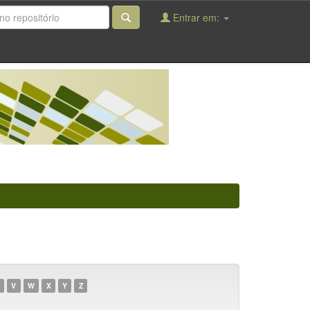
Entrar em:
V
W
X
Y
Z