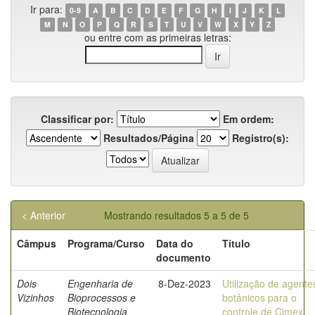
Ir para:
0-9
A
B
C
D
E
F
G
H
I
J
K
L
M
N
O
P
Q
R
S
T
U
V
W
X
Y
Z
ou entre com as primeiras letras:
Classificar por:
Em ordem:
Resultados/Página
Registro(s):
< Anterior
Mostrando resultados 5 a 5 de 5
Câmpus
Programa/Curso
Data do
Título
documento
Dois
Engenharia de
8-Dez-2023
Utilização de agente
Vizinhos
Bioprocessos e
botânicos para o
Biotecnologia
controle de Cimex