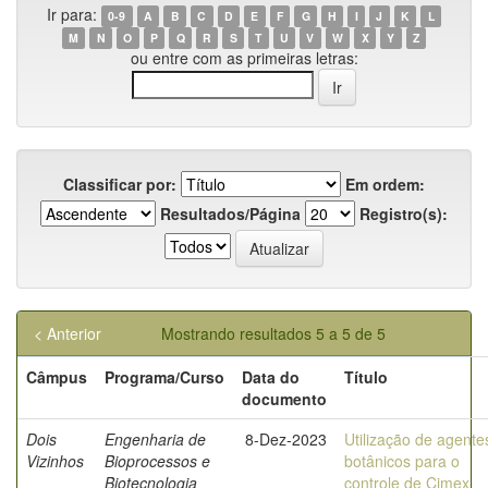
Ir para:
0-9
A
B
C
D
E
F
G
H
I
J
K
L
M
N
O
P
Q
R
S
T
U
V
W
X
Y
Z
ou entre com as primeiras letras:
Classificar por:
Em ordem:
Resultados/Página
Registro(s):
< Anterior
Mostrando resultados 5 a 5 de 5
Câmpus
Programa/Curso
Data do
Título
documento
Dois
Engenharia de
8-Dez-2023
Utilização de agente
Vizinhos
Bioprocessos e
botânicos para o
Biotecnologia
controle de Cimex