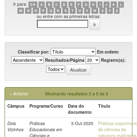
Ir para:
0-9
A
B
C
D
E
F
G
H
I
J
K
L
M
N
O
P
Q
R
S
T
U
V
W
X
Y
Z
ou entre com as primeiras letras:
Classificar por:
Em ordem:
Resultados/Página
Registro(s):
< Anterior
Mostrando resultados 3 a 5 de 5
Câmpus
Programa/Curso
Data do
Título
documento
Dois
Práticas
3-Out-2020
Práticas experiment
Vizinhos
Educacionais em
de ciências da
Ciências e
natureza realizadas