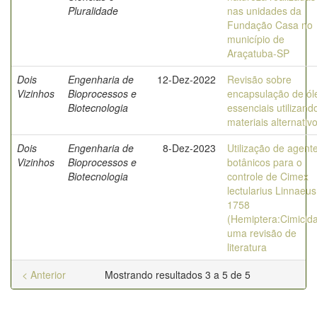
Pluralidade
nas unidades da
Fundação Casa no
município de
Araçatuba-SP
Dois
Engenharia de
12-Dez-2022
Revisão sobre
Vizinhos
Bioprocessos e
encapsulação de ól
Biotecnologia
essenciais utilizand
materiais alternativ
Dois
Engenharia de
8-Dez-2023
Utilização de agent
Vizinhos
Bioprocessos e
botânicos para o
Biotecnologia
controle de Cimex
lectularius Linnaeus
1758
(Hemiptera:Cimicida
uma revisão de
literatura
< Anterior
Mostrando resultados 3 a 5 de 5