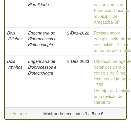
Pluralidade
nas unidades da
Fundação Casa no
município de
Araçatuba-SP
Dois
Engenharia de
12-Dez-2022
Revisão sobre
Vizinhos
Bioprocessos e
encapsulação de ól
Biotecnologia
essenciais utilizand
materiais alternativ
Dois
Engenharia de
8-Dez-2023
Utilização de agent
Vizinhos
Bioprocessos e
botânicos para o
Biotecnologia
controle de Cimex
lectularius Linnaeus
1758
(Hemiptera:Cimicida
uma revisão de
literatura
< Anterior
Mostrando resultados 3 a 5 de 5