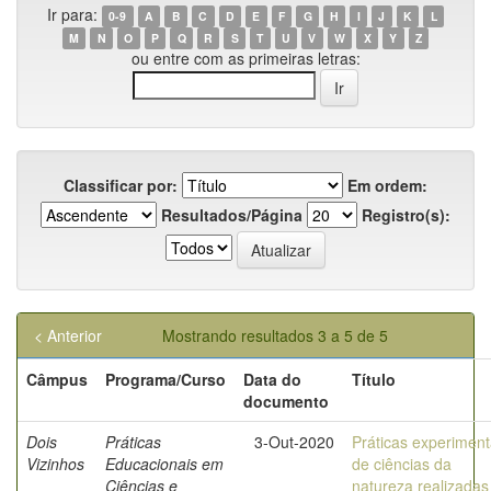
Ir para:
0-9
A
B
C
D
E
F
G
H
I
J
K
L
M
N
O
P
Q
R
S
T
U
V
W
X
Y
Z
ou entre com as primeiras letras:
Classificar por:
Em ordem:
Resultados/Página
Registro(s):
< Anterior
Mostrando resultados 3 a 5 de 5
Câmpus
Programa/Curso
Data do
Título
documento
Dois
Práticas
3-Out-2020
Práticas experiment
Vizinhos
Educacionais em
de ciências da
Ciências e
natureza realizadas