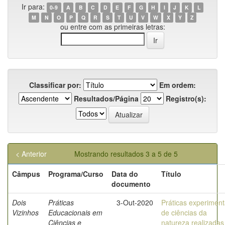
Ir para:
0-9
A
B
C
D
E
F
G
H
I
J
K
L
M
N
O
P
Q
R
S
T
U
V
W
X
Y
Z
ou entre com as primeiras letras:
Classificar por:
Em ordem:
Resultados/Página
Registro(s):
< Anterior
Mostrando resultados 3 a 5 de 5
Câmpus
Programa/Curso
Data do
Título
documento
Dois
Práticas
3-Out-2020
Práticas experiment
Vizinhos
Educacionais em
de ciências da
Ciências e
natureza realizadas