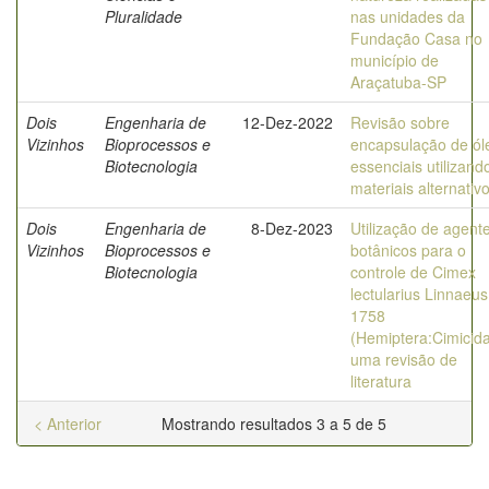
Pluralidade
nas unidades da
Fundação Casa no
município de
Araçatuba-SP
Dois
Engenharia de
12-Dez-2022
Revisão sobre
Vizinhos
Bioprocessos e
encapsulação de ól
Biotecnologia
essenciais utilizand
materiais alternativ
Dois
Engenharia de
8-Dez-2023
Utilização de agent
Vizinhos
Bioprocessos e
botânicos para o
Biotecnologia
controle de Cimex
lectularius Linnaeus
1758
(Hemiptera:Cimicida
uma revisão de
literatura
< Anterior
Mostrando resultados 3 a 5 de 5