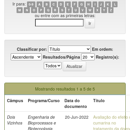
Ir para:
0-9
A
B
C
D
E
F
G
H
I
J
K
L
M
N
O
P
Q
R
S
T
U
V
W
X
Y
Z
ou entre com as primeiras letras:
Classificar por:
Em ordem:
Resultados/Página
Registro(s):
Mostrando resultados 1 a 5 de 5
Câmpus
Programa/Curso
Data do
Título
documento
Dois
Engenharia de
20-Jun-2022
Avaliação do efeito
Vizinhos
Bioprocessos e
cumarina no
Biotecnologia
tratamento da doen