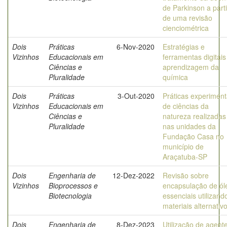
de Parkinson a parti
de uma revisão
cienciométrica
Dois
Práticas
6-Nov-2020
Estratégias e
Vizinhos
Educacionais em
ferramentas digitais
Ciências e
aprendizagem da
Pluralidade
química
Dois
Práticas
3-Out-2020
Práticas experiment
Vizinhos
Educacionais em
de ciências da
Ciências e
natureza realizadas
Pluralidade
nas unidades da
Fundação Casa no
município de
Araçatuba-SP
Dois
Engenharia de
12-Dez-2022
Revisão sobre
Vizinhos
Bioprocessos e
encapsulação de ól
Biotecnologia
essenciais utilizand
materiais alternativ
Dois
Engenharia de
8-Dez-2023
Utilização de agent