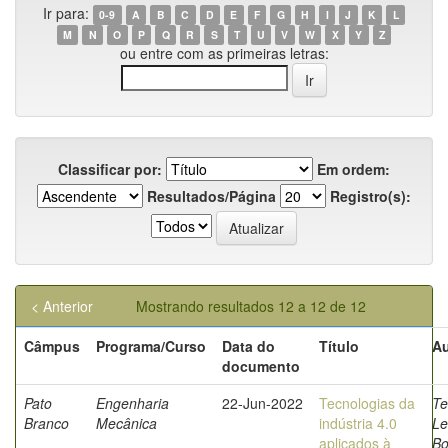
Ir para:
0-9
A
B
C
D
E
F
G
H
I
J
K
L
M
N
O
P
Q
R
S
T
U
V
W
X
Y
Z
ou entre com as primeiras letras:
Classificar por:
Em ordem:
Resultados/Página
Registro(s):
< Anterior
Mostrando resultados 12 a 12 de 12
Câmpus
Programa/Curso
Data do
Título
Au
documento
Pato
Engenharia
22-Jun-2022
Tecnologias da
Te
Branco
Mecânica
indústria 4.0
Le
aplicados à
Bo