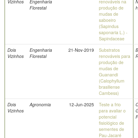
Vizinhos
Engenharia
renováveis na
N
Florestal
produção de
H
mudas de
saboeiro
(Sapindus
saponaria L.) -
Sapindaceae
Dois
Engenharia
21-Nov-2019
Substratos
B
Vizinhos
Florestal
renováveis para
produção de
mudas de
Guanandi
(Calophyllum
brasiliense
Cambess)
Dois
Agronomia
12-Jun-2025
Teste a frio
C
Vizinhos
para avaliar o
G
potencial
P
fisiológico de
sementes de
Pau-Jacaré