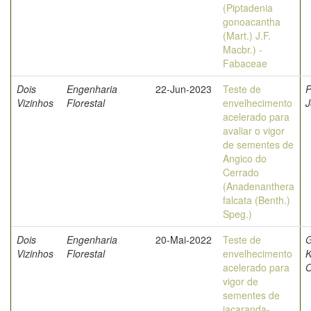
(Piptadenia
gonoacantha
(Mart.) J.F.
Macbr.) -
Fabaceae
Dois
Engenharia
22-Jun-2023
Teste de
P
Vizinhos
Florestal
envelhecimento
J
acelerado para
avaliar o vigor
de sementes de
Angico do
Cerrado
(Anadenanthera
falcata (Benth.)
Speg.)
Dois
Engenharia
20-Mai-2022
Teste de
G
Vizinhos
Florestal
envelhecimento
K
acelerado para
O
vigor de
sementes de
jacaranda-