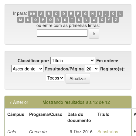
Ir para:
0-9
A
B
C
D
E
F
G
H
I
J
K
L
M
N
O
P
Q
R
S
T
U
V
W
X
Y
Z
ou entre com as primeiras letras:
Classificar por:
Em ordem:
Resultados/Página
Registro(s):
< Anterior
Mostrando resultados 8 a 12 de 12
Câmpus
Programa/Curso
Data do
Título
A
documento
Dois
Curso de
9-Dez-2016
Substratos
E