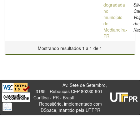
degradada
Sil
no
Ca
município
Vol
de
da;
Medianeira-
Ka
PR
Mostrando resultados 1 a 1 de 1
Av. Sete de Setembro,
3165 - Rebouças CEP 80230-901 -
Curitiba - PR - Brasil
Repositório, implementado com
DSpace, mantido pela UTFPR