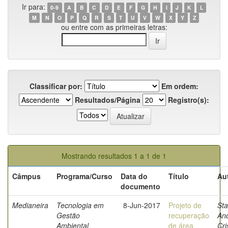
Ir para:
0-9
A
B
C
D
E
F
G
H
I
J
K
L
M
N
O
P
Q
R
S
T
U
V
W
X
Y
Z
ou entre com as primeiras letras:
Classificar por:
Em ordem:
Resultados/Página
Registro(s):
Mostrando resultados 1 a 1 de 1
Câmpus
Programa/Curso
Data do
Título
Au
documento
Medianeira
Tecnologia em
8-Jun-2017
Projeto de
Sta
Gestão
recuperação
And
Ambiental
de área
Cri