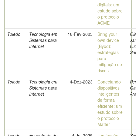
digitais: um
estudo sobre
o protocolo
ACME
Toledo
Tecnologia em
18-Fev-2025
Bring your
Oli
Sistemas para
own device
Ja
Internet
(Byod):
Lu
estratégias
Sa
para
mitigação de
riscos
Toledo
Tecnologia em
4-Dez-2023
Conectando
Pe
Sistemas para
dispositivos
Gab
Internet
inteligentes
Ar
de forma
eficiente: um
estudo sobre
o protocolo
Matter
Toledo
Engenharia de
4-Jul-2025
Iluminação
So