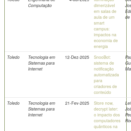
Computação
dimerizável
Jo
em salas de
Ed
aula de um
de
smart
campus:
impactos na
economia de
energia
Toledo
Tecnologia em
12-Dez-2025
SnooBot:
Pau
Sistemas para
sistema de
Gu
Internet
notificação
Ma
automatizada
para
criadores de
conteúdo
Toledo
Tecnologia em
21-Fev-2025
Store now,
Lei
Sistemas para
decrypt later:
Jo
Internet
o impacto dos
Pe
computadores
Ro
quânticos na