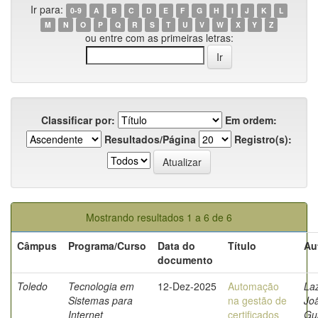
Ir para:
0-9
A
B
C
D
E
F
G
H
I
J
K
L
M
N
O
P
Q
R
S
T
U
V
W
X
Y
Z
ou entre com as primeiras letras:
Classificar por:
Em ordem:
Resultados/Página
Registro(s):
Mostrando resultados 1 a 6 de 6
Câmpus
Programa/Curso
Data do
Título
Au
documento
Toledo
Tecnologia em
12-Dez-2025
Automação
Laz
Sistemas para
na gestão de
Jo
Internet
certificados
Gu